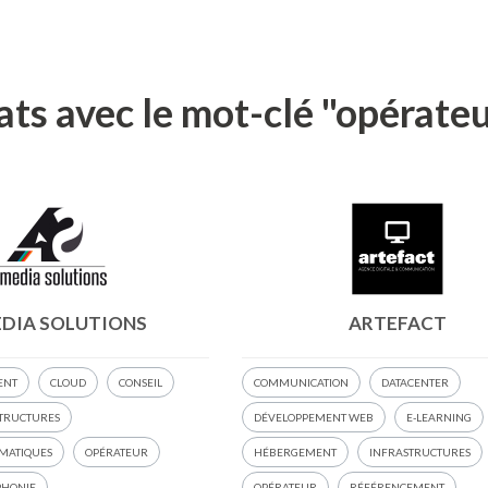
ats avec le mot-clé "opérate
DIA SOLUTIONS
ARTEFACT
ENT
CLOUD
CONSEIL
COMMUNICATION
DATACENTER
TRUCTURES
DÉVELOPPEMENT WEB
E-LEARNING
RMATIQUES
OPÉRATEUR
HÉBERGEMENT
INFRASTRUCTURES
PHONIE
OPÉRATEUR
RÉFÉRENCEMENT