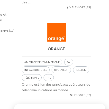
des …
MALEMORT (19)
es et
de
BRIVE (19)
ORANGE
AMÉNAGEMENT NUMÉRIQUE
FAI
INFRASTRUCTURES
OPÉRATEUR
TÉLÉCOM
TÉLÉPHONIE
THD
Orange est l'un des principaux opérateurs de
télécommunications au monde.
LIMOGES (87)