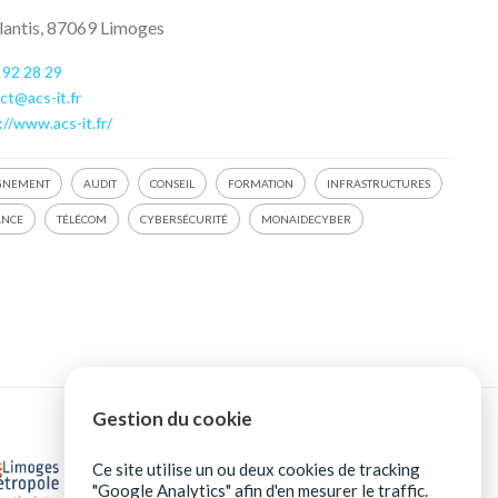
lantis, 87069 Limoges
 92 28 29
ct@acs-it.fr
://www.acs-it.fr/
GNEMENT
AUDIT
CONSEIL
FORMATION
INFRASTRUCTURES
ANCE
TÉLÉCOM
CYBERSÉCURITÉ
MONAIDECYBER
Gestion du cookie
Ce site utilise un ou deux cookies de tracking
"Google Analytics" afin d'en mesurer le traffic.