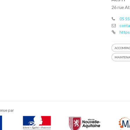
26 rue At
05 55
conta
https
ACCOMPA
MAINTEN
enue par