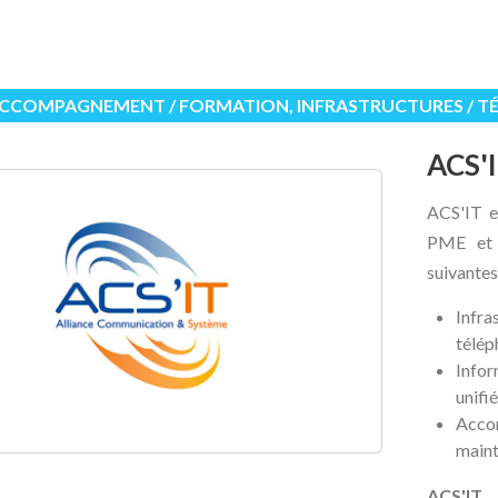
 ACCOMPAGNEMENT / FORMATION, INFRASTRUCTURES / T
ACS'
ACS'IT e
PME et c
suivantes
Infr
télép
Infor
unifi
Acco
maint
ACS'IT