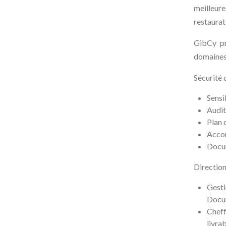
meilleure
restaurat
GibCy pr
domaines 
Sécurité 
Sensi
Audit
Plan 
Acco
Docum
Directio
Gesti
Docum
Cheff
livra