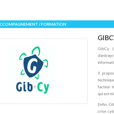
 ACCOMPAGNEMENT / FORMATION
GIBC
GibCy (a
d’entre
informati
Il propo
technique
facteur h
qui est m
Enfin, Gi
crise cyb