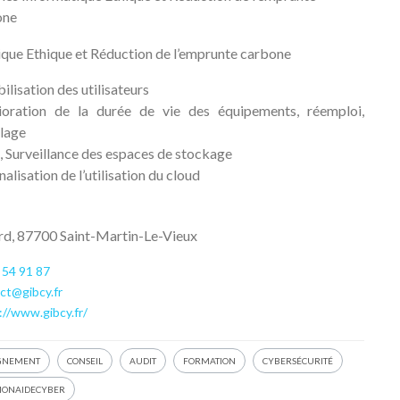
one
que Ethique et Réduction de l’emprunte carbone
bilisation des utilisateurs
ioration de la durée de vie des équipements, réemploi,
lage
, Surveillance des espaces de stockage
nalisation de l’utilisation du cloud
rd, 87700 Saint-Martin-Le-Vieux
 54 91 87
ct@gibcy.fr
://www.gibcy.fr/
GNEMENT
CONSEIL
AUDIT
FORMATION
CYBERSÉCURITÉ
ONAIDECYBER