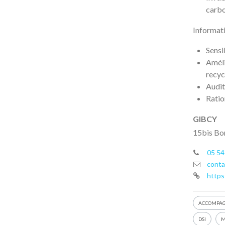
carb
Informati
Sensi
Amél
recyc
Audit
Ratio
GIBCY
15bis Bo
05 54
conta
https
ACCOMPA
DSI
M