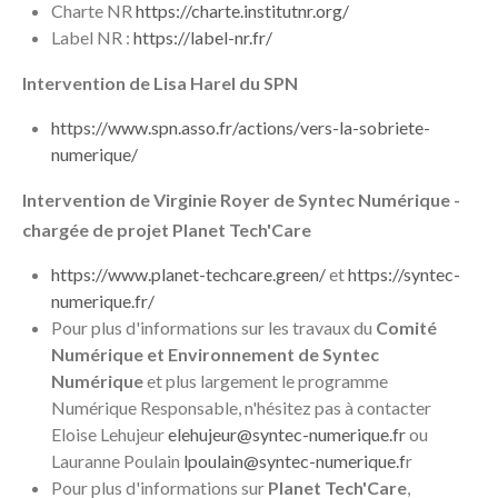
Charte NR
https://charte.institutnr.org/
Label NR :
https://label-nr.fr/
Intervention de Lisa Harel du SPN
https://www.spn.asso.fr/actions/vers-la-sobriete-
numerique/
Intervention de Virginie Royer de Syntec Numérique -
chargée de projet Planet Tech'Care
https://www.planet-techcare.green/
et
https://syntec-
numerique.fr/
Pour plus d'informations sur les travaux du
Comité
Numérique et Environnement de Syntec
Numérique
et plus largement le programme
Numérique Responsable, n'hésitez pas à contacter
Eloise Lehujeur
elehujeur@syntec-numerique.fr
ou
Lauranne Poulain
lpoulain@syntec-numerique.f
r
Pour plus d'informations sur
Planet Tech'Care
,