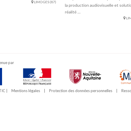
LIMOGES (87)
la production audiovisuelle et solut
réalité …
LI
enue par
TIC |
Mentions légales
|
Protection des données personnelles
|
Resso