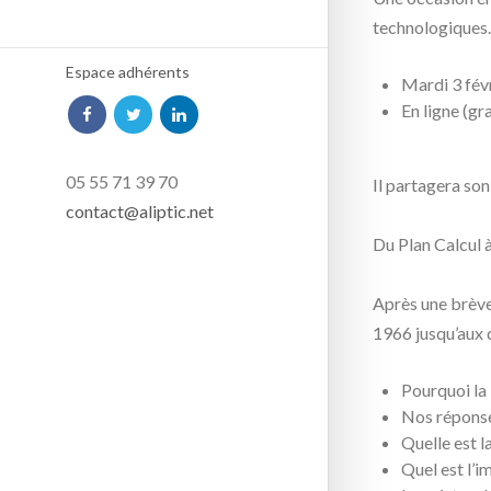
technologiques.
Espace adhérents
Mardi 3 fév
En ligne (gr
05 55 71 39 70
Il partagera son
contact@aliptic.net
Du Plan Calcul à
Après une brève 
1966 jusqu’aux d
Pourquoi la 
Nos réponses
Quelle est la
Quel est l’i