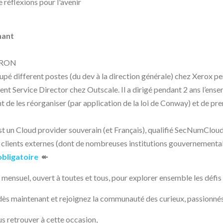
e réflexions pour l'avenir
nant
ERON
upé different postes (du dev à la direction générale) chez Xerox
ment Service Director chez Outscale. Il a dirigé pendant 2 ans l’en
nt de les réorganiser (par application de la loi de Conway) et de pren
t un Cloud provider souverain (et Français), qualifié SecNumCloud
 clients externes (dont de nombreuses institutions gouvernemental
 obligatoire
↞
ensuel, ouvert à toutes et tous, pour explorer ensemble les défis e
dès maintenant et rejoignez la communauté des curieux, passionnés
us retrouver à cette occasion,