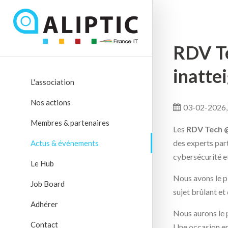
RDV Te
inattei
L'association
Nos actions
03-02-2026,
Membres & partenaires
Les
RDV Tech 
des experts part
Actus & événements
cybersécurité et
Le Hub
Nous avons le pl
Job Board
sujet brûlant et
Adhérer
Nous aurons le p
Contact
Une occasion en