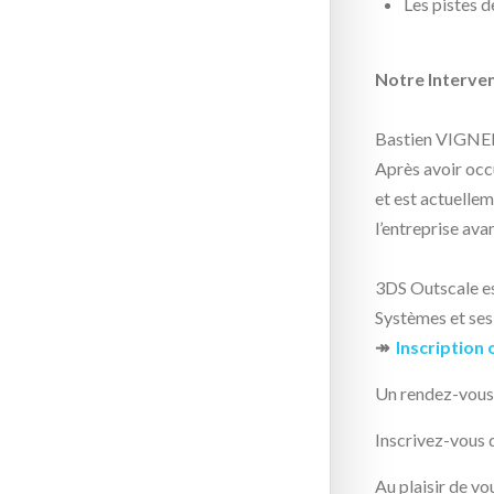
Les pistes d
Notre Interve
Bastien VIGN
Après avoir occ
et est actuelle
l’entreprise ava
3DS Outscale es
Systèmes et ses
↠
Inscription
Un rendez-vous m
Inscrivez-vous 
Au plaisir de vo