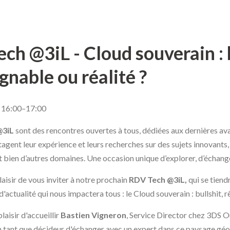
ch @3iL - Cloud souverain : b
gnable ou réalité ?
 16:00–17:00
@3iL
sont des rencontres ouvertes à tous, dédiées aux dernières av
agent leur expérience et leurs recherches sur des sujets innovants,
 bien d’autres domaines. Une occasion unique d’explorer, d’échanger
aisir de vous inviter à notre prochain
RDV Tech @3iL
,
qui se tiend
 d'actualité qui nous impactera tous : le Cloud souverain : bullshit, r
laisir d'accueillir
Bastien Vigneron
, Service Director chez 3DS O
 tant que décideur d'échanger avec un expert dans ce paysage géop