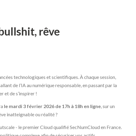
ullshit, rêve
ancées technologiques et scientifiques. À chaque session,
 allant de l’IA au numérique responsable, en passant par la
 et de s’inspirer !
ra
le mardi 3 février 2026 de 17h à 18h en ligne
, sur un
êve inatteignable ou réalité ?
utscale - le premier Cloud qualifié SecNumCloud en France.
olitique complexe afin de sécuriser vos actifs