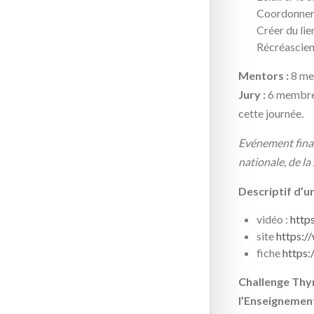
Coordonner d
Créer du lien
Récréascien
Mentors :
8 men
Jury :
6 membres 
cette journée.
Evénement finan
nationale, de la
Descriptif d’u
vidéo :
http
site
https:/
fiche
https:
Challenge Thy
l’Enseignemen