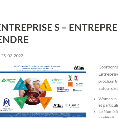
ENTREPRISE S – ENTREP
ENDRE
–25-03-2022
Coordonnée
Entrepris
prochain 8
autour de 
Women in T
et particul
Le Numériq
sociétal)