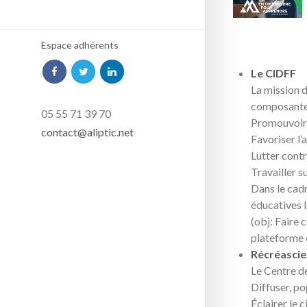
Espace adhérents
Le CIDFF
La mission d
composante 
05 55 71 39 70
Promouvoir 
contact@aliptic.net
Favoriser l
Lutter contr
Travailler s
Dans le cadr
éducatives l
(obj: Faire 
plateforme 
Récréasci
Le Centre de
Diffuser, po
Éclairer le 