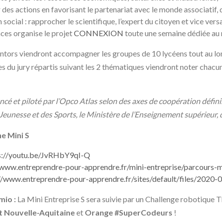
es actions en favorisant le partenariat avec le monde associatif, de
 social : rapprocher le scientifique, l’expert du citoyen et vice versa 
ces organise le projet
CONNEXION
toute une semaine dédiée au
tors viendront accompagner les groupes de 10 lycéens tout au lon
du jury répartis suivant les 2 thématiques viendront noter chacun 
cé et piloté par l’Opco Atlas selon des axes de coopération défini
 Jeunesse et des Sports, le Ministère de l’Enseignement supérieur, 
ne Mini S
s://youtu.be/JvRHbY9qI-Q
/www.entreprendre-pour-apprendre.fr/mini-entreprise/parcours-m
//www.entreprendre-pour-apprendre.fr/sites/default/files/2020-0
mio :
La Mini Entreprise S sera suivie par un Challenge robotique
t Nouvelle-Aquitaine
et
Orange #SuperCodeurs
!