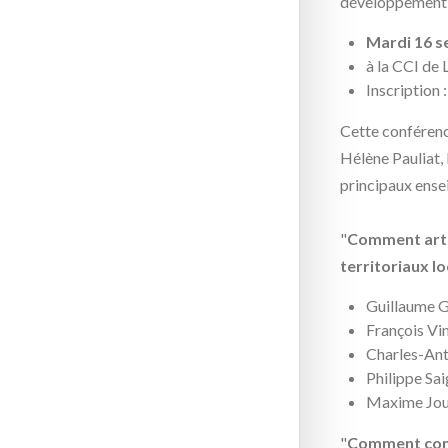
développement 
Mardi 16 
à la CCI de
Inscription 
Cette conférence
Hélène Pauliat,
principaux ense
"
Comment artic
territoriaux l
Guillaume G
François Vi
Charles-Ant
Philippe Sa
Maxime Joua
"
Comment cons