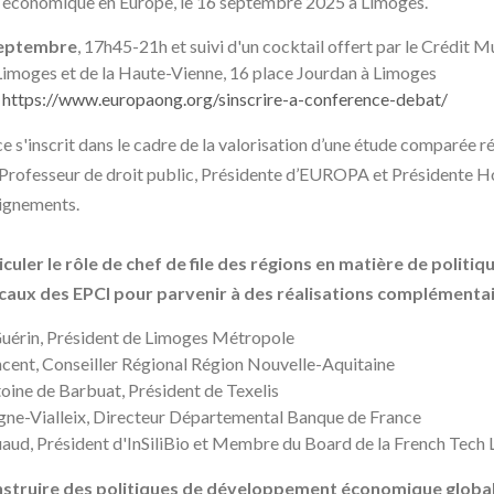
économique en Europe, le 16 septembre 2025 à Limoges.
septembre
, 17h45-21h et suivi d'un cocktail offert par le Crédit 
 Limoges et de la Haute-Vienne, 16 place Jourdan à Limoges
:
https://www.europaong.org/sinscrire-a-conference-debat/
 s'inscrit dans le cadre de la valorisation d’une étude comparée ré
 Professeur de droit public, Présidente d’EUROPA et Présidente Ho
ignements.
uler le rôle de chef de file des régions en matière de polit
ocaux des EPCI pour parvenir à des réalisations complémenta
uérin, Président de Limoges Métropole
ncent, Conseiller Régional Région Nouvelle-Aquitaine
oine de Barbuat, Président de Texelis
igne-Vialleix, Directeur Départemental Banque de France
ud, Président d'InSiliBio et Membre du Board de la French Tech 
truire des politiques de développement économique globale