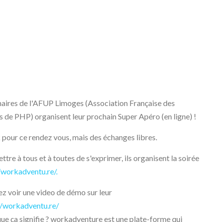
aires de l'AFUP Limoges (Association Française des
s de PHP) organisent leur prochain Super Apéro (en ligne) !
k pour ce rendez vous, mais des échanges libres.
tre à tous et à toutes de s'exprimer, ils organisent la soirée
/workadventu.re/.
z voir une video de démo sur leur
//workadventu.re/
que ça signifie ? workadventure est une plate-forme qui