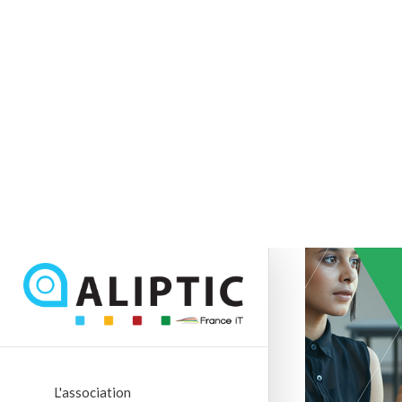
L'association
Nos actions
Membres & partenaires
Actus & événements
Le Hub
Job Board
Adhérer
Contact