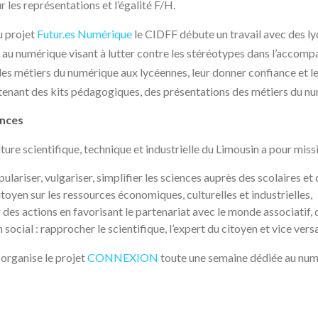
ur les représentations et l’égalité F/H.
u projet
Futur.es Numérique
le CIDFF débute un travail avec des ly
 au numérique visant à lutter contre les stéréotypes dans l’accompa
les métiers du numérique aux lycéennes, leur donner confiance et les
enant des kits pédagogiques, des présentations des métiers du num
ences
ture scientifique, technique et industrielle du Limousin a pour missi
pulariser, vulgariser, simplifier les sciences auprès des scolaires et
citoyen sur les ressources économiques, culturelles et industrielles,
es actions en favorisant le partenariat avec le monde associatif, de
 social : rapprocher le scientifique, l’expert du citoyen et vice versa 
organise le projet
CONNEXION
toute une semaine dédiée au num