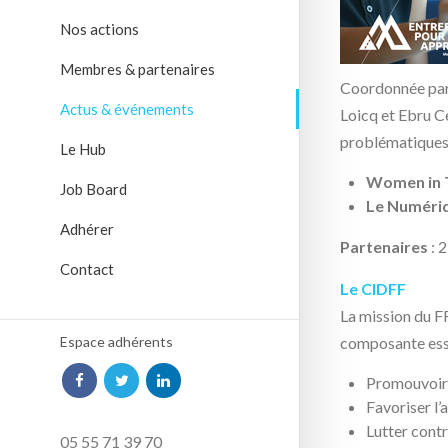
Espace adhérents
Coordonnée par
Loicq et Ebru Ce
problématiques 
05 55 71 39 70
Women in 
contact@aliptic.net
Le Numéri
Partenaires
: 
Le CIDFF
La mission du F
composante esse
Promouvoir 
Favoriser l
Lutter contr