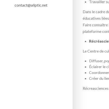
Travailler s
Dans le cadre d
éducatives liées
Faire connaître 
plateforme cont
Récréasci
Le Centre de cul
Diffuser, po
Éclairer le 
Coordonner d
Créer du lien
Récreasciences 