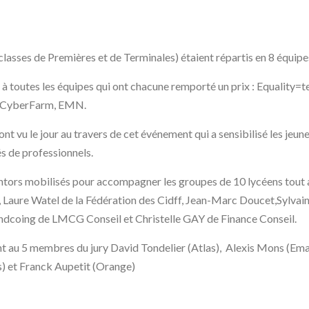
 classes de Premières et de Terminales) étaient répartis en 8 équi
à toutes les équipes qui ont chacune remporté un prix : Equali
, CyberFarm, EMN.
ont vu le jour au travers de cet événement qui a sensibilisé les jeune
s de professionnels.
tors mobilisés pour accompagner les groupes de 10 lycéens tout au
 Laure Watel de la Fédération des Cidff, Jean-Marc Doucet,Sylvai
dcoing de LMCG Conseil et Christelle GAY de Finance Conseil.
t au 5 membres du jury David Tondelier (Atlas), Alexis Mons (E
) et Franck Aupetit (Orange)