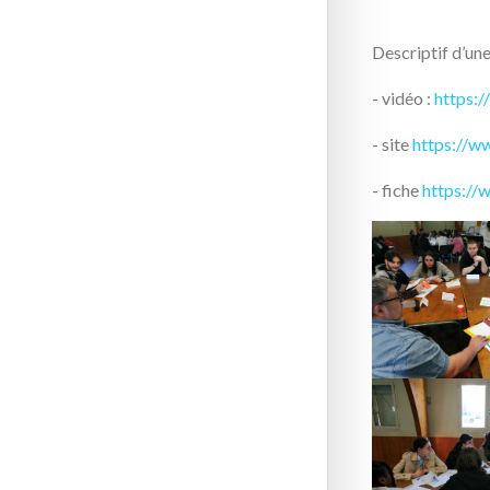
Descriptif d’un
- vidéo :
https:
- site
https://w
- fiche
https://